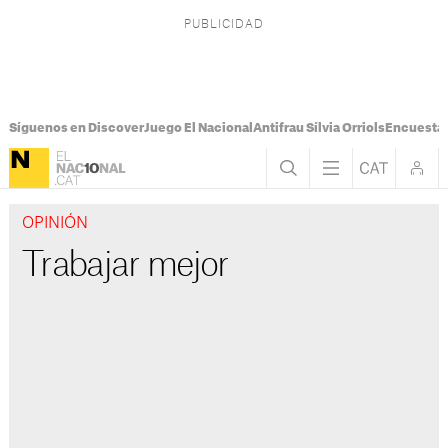
Síguenos en Discover
Juego El Nacional
Antifrau Sílvia Orriols
Encuesta 
OPINIÓN
Trabajar mejor