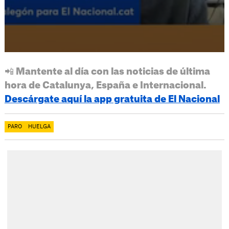
📲 Mantente al día con las noticias de última
hora de Catalunya, España e Internacional.
Descárgate aquí la app gratuita de El Nacional
PARO
HUELGA