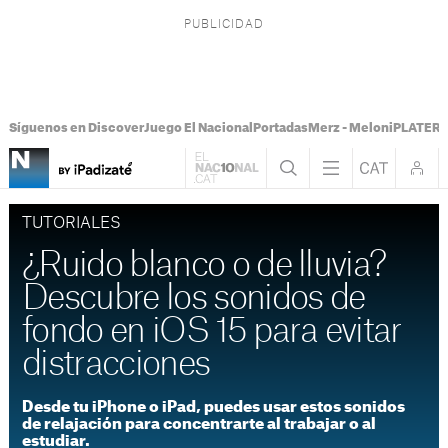
Síguenos en Discover
Juego El Nacional
Portadas
Merz - Meloni
PLATER T
TUTORIALES
¿Ruido blanco o de lluvia?
Descubre los sonidos de
fondo en iOS 15 para evitar
distracciones
Desde tu iPhone o iPad, puedes usar estos sonidos
de relajación para concentrarte al trabajar o al
estudiar.