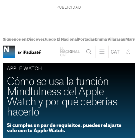
Síguenos en Discover
Juego El Nacional
Portadas
Emma Vilarasau
Marru
APPLE WATCH
Cómo se usa la función
Mindfulness del Apple
Watch y por qué deberías
hacerlo
Si cumples un par de requisitos, puedes relajarte
solo con tu Apple Watch.