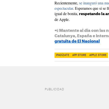
Recientemente,
se inauguró una nu
espectacular
. Esperamos que si se l
igual de bonita,
respetando la a
de Apple.
📲 Mantente al día con las n
Catalunya, España e Intern
gratuita de El Nacional
IPADÍZATE
APP STORE
APPLE STORE