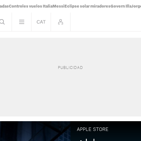
tadas
Controles vuelos Italia
Messi
Eclipse solar miradores
Govern Illa
Jorg
APPLE STORE