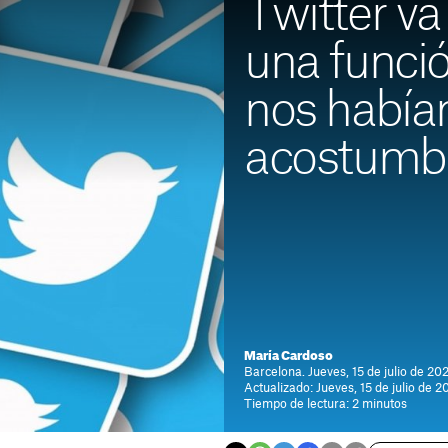
Twitter va
una funció
nos habí
acostumb
María Cardoso
Barcelona. Jueves, 15 de julio de 202
Actualizado: Jueves, 15 de julio de 2
Tiempo de lectura: 2 minutos