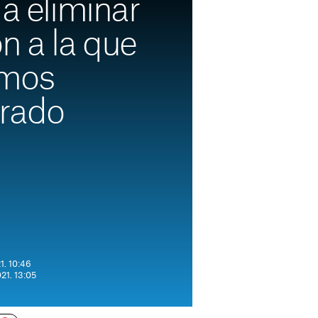
 a eliminar
n a la que
amos
rado
1. 10:46
021. 13:05