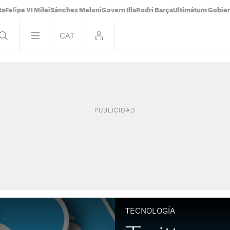
ta
Felipe VI Milei
Sánchez Meloni
Govern Illa
Rodri Barça
Ultimátum Gobiern
TECNOLOGÍA