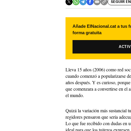
SEGUIR EN
Añade ElNacional.cat a tus f
forma gratuita
ACTI
Lleva 15 años (2006) como red soc
cuando comenzó a popularizarse de
años después. Y es curioso, porqu
que comenzara a convertirse en el a
el mundo.
Quizá la variación más sustancial 
regidores pensaron que sería adecua
Lo que fue recibido con dudas en u
ideal para que los tuiteros exprese