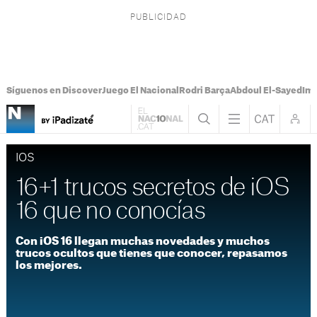
Síguenos en Discover
Juego El Nacional
Rodri Barça
Abdoul El-Sayed
Imá
IOS
16+1 trucos secretos de iOS
16 que no conocías
Con iOS 16 llegan muchas novedades y muchos
trucos ocultos que tienes que conocer, repasamos
los mejores.