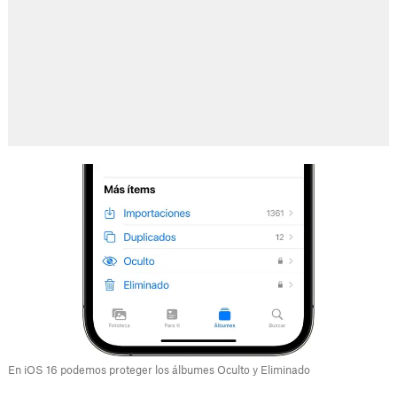
En iOS 16 podemos proteger los álbumes Oculto y Eliminado