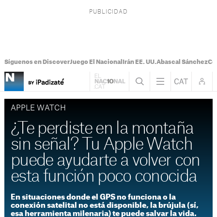
Síguenos en Discover
Juego El Nacional
Irán EE. UU.
Abascal Sánchez
Con
APPLE WATCH
¿Te perdiste en la montaña
sin señal? Tu Apple Watch
puede ayudarte a volver con
esta función poco conocida
En situaciones donde el GPS no funciona o la
conexión satelital no está disponible, la brújula (sí,
esa herramienta milenaria) te puede salvar la vida.