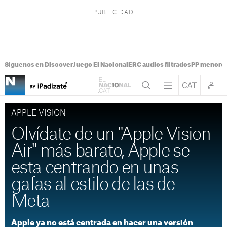
Síguenos en Discover
Juego El Nacional
ERC audios filtrados
PP menores
APPLE VISION
Olvídate de un "Apple Vision
Air" más barato, Apple se
esta centrando en unas
gafas al estilo de las de
Meta
Apple ya no está centrada en hacer una versión