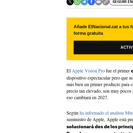
SEGUIR EN
Añade ElNacional.cat a tus f
forma gratuita
ACTI
El
Apple Vision Pro
fue el primer
dispositivo espectacular pero que n
más bien un primer producto para 
precio tan elevado, son muy pocos 
eso cambiará en 2027.
Según
ha informado el analista M
suministro de Apple, Apple está p
solucionará dos de los princ