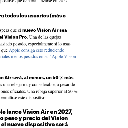
spositivo que debería lanzarse en 2027.
ara todos los usuarios (más o
espera que el
nuevo Vision Air sea
. Una de las quejas
el Vision Pro
masiado pesado, especialmente si lo usas
e que
Apple consiga esto reduciendo
eriales menos pesados en su "Apple Vision
on Air será, al menos, un 50 % más
es una rebaja muy considerable, a pesar de
ciones oficiales. Una rebaja superior al 50 %
rmitirse este dispositivo.
e lance Vision Air en 2027,
o peso y precio del Vision
 el nuevo dispositivo será