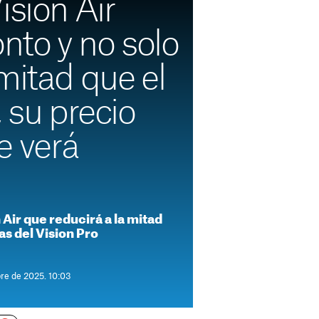
ision Air
onto y no solo
mitad que el
, su precio
e verá
Air que reducirá a la mitad
as del Vision Pro
bre de 2025. 10:03