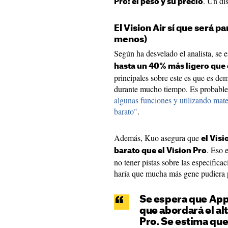
. Un di
Pro: el peso y su precio
El Vision Air sí que será p
menos)
Según ha desvelado el analista, se 
hasta un 40% más ligero que 
principales sobre este es que es de
durante mucho tiempo. Es probabl
algunas funciones y utilizando mat
barato"
.
Además, Kuo asegura que
el Visi
. Eso 
barato que el Vision Pro
no tener pistas sobre las especifica
haría que mucha más gene pudiera pe
Se espera que Appl
que abordará el alt
Pro. Se estima que