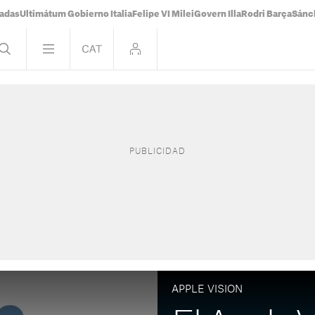
tadas
Ultimátum Gobierno Italia
Felipe VI Milei
Govern Illa
Rodri Barça
Sánc
APPLE VISION