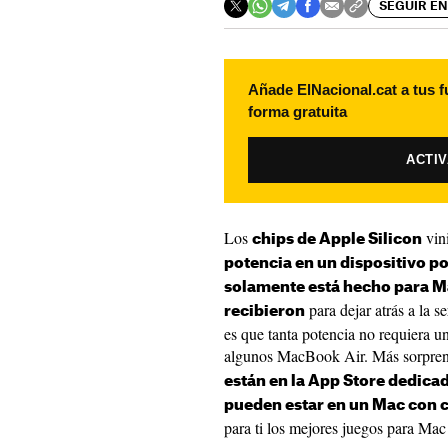
SEGUIR EN
Añade ElNacional.cat a tus f
forma gratuita
ACTI
Los
vin
chips de Apple Silicon
potencia en un dispositivo po
solamente está hecho para Ma
para dejar atrás a la s
recibieron
es que tanta potencia no requiera un
algunos MacBook Air. Más sorpren
están en la App Store dedica
pueden estar en un Mac con c
para ti los mejores juegos para Ma