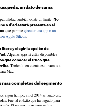
búsqueda, un dato de suma
patibilidad también existe un límite.
No
ne o iPad estará presente en el
que permite
ejecutar una app o un
uco
con Apple Silicon
.
 Store y elegir la opción de
. Algunas apps sí están disponibles
Pad
os que conocer el truco que
. Teniendo en cuenta esto, vamos a
rriba
 para Mac.
os más completos del segmento
e algún tiempo, en el 2014 se lanzó este
las. Fue tal el éxito que ha llegado para
 Apple. Si no eres un experto en los