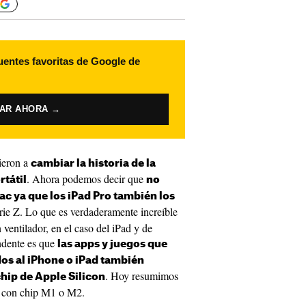
uentes favoritas de Google de
VAR AHORA →
ieron a
cambiar la historia de la
. Ahora podemos decir que
rtátil
no
c ya que los iPad Pro también los
erie Z. Lo que es verdaderamente increíble
 ventilador, en el caso del iPad y de
dente es que
las apps y juegos que
dos al iPhone o iPad también
. Hoy resumimos
hip de Apple Silicon
c con chip M1 o M2.