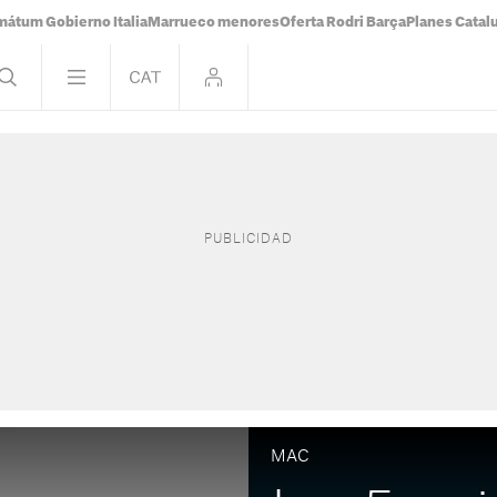
mátum Gobierno Italia
Marrueco menores
Oferta Rodri Barça
Planes Catal
MAC