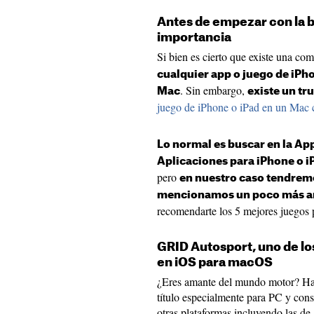
Antes de empezar con la 
importancia
Si bien es cierto que existe una com
cualquier app o juego de iPho
. Sin embargo,
Mac
existe un tr
juego de iPhone o iPad en un Mac 
Lo normal es buscar en la App
Aplicaciones para iPhone o i
pero
en nuestro caso tendrem
mencionamos un poco más a
recomendarte los 5 mejores juegos
GRID Autosport, uno de l
en iOS para macOS
¿Eres amante del mundo motor? Hac
título especialmente para PC y conso
otras plataformas incluyendo las de