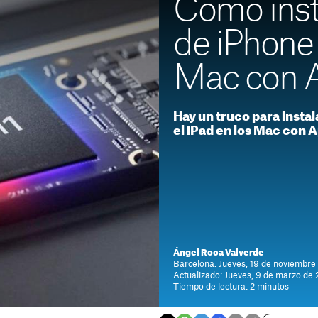
Cómo inst
de iPhone 
Mac con A
Hay un truco para instal
el iPad en los Mac con A
Ángel Roca Valverde
Barcelona. Jueves, 19 de noviembre
Actualizado: Jueves, 9 de marzo de 
Tiempo de lectura: 2 minutos