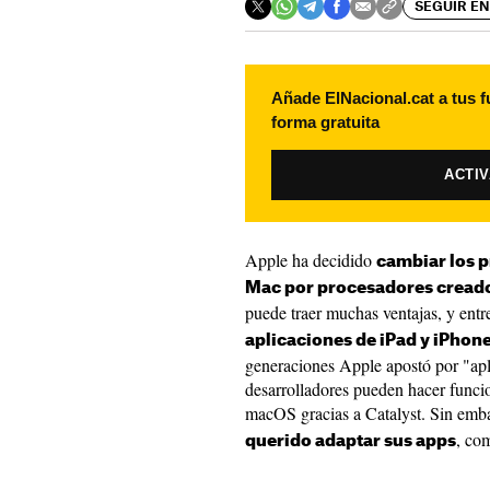
SEGUIR EN
Añade ElNacional.cat a tus f
forma gratuita
ACTI
Apple ha decidido
cambiar los p
Mac por procesadores creado
puede traer muchas ventajas, y entre
aplicaciones de iPad y iPhon
generaciones Apple apostó por "apl
desarrolladores pueden hacer funci
macOS gracias a Catalyst. Sin em
, co
querido adaptar sus apps