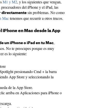
es
M1 y M2
, y los siguientes que vengan,
 procesadores del iPhone y el iPad, las
sin problemas. No como
r directamente
en Mac
tenemos que recurrir a otros trucos.
el iPhone en Mac desde la App
,
 de un iPhone o iPad en tu Mac
pasos. No te preocupes porque es muy
er es lo siguiente:
tore
 Spotlight presionando Cmd + la barra
biendo App Store y seleccionando la
queda de la App Store.
 clic arriba en Aplicaciones para iPhone o
escarga.