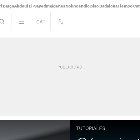
i Barça
Abdoul El-Sayed
Imágenes Sol
Incendio piso Badalona
Tiempo Cat
TUTORIALES