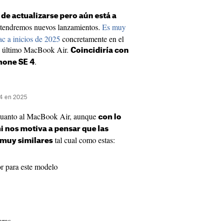
de actualizarse pero aún está a
 tendremos nuevos lanzamientos.
Es muy
c a inicios de 2025
concretamente en el
l último MacBook Air.
Coincidiría con
.
Phone SE 4
M4 en 2025
cuanto al MacBook Air, aunque
con lo
ni nos motiva a pensar que las
tal cual como estas:
 muy similares
r para este modelo
oras