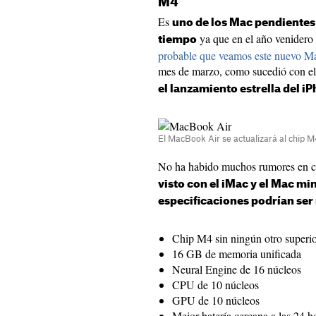
M4
Es
uno de los Mac pendientes 
ya que en el año venidero
tiempo
probable que veamos este nuevo Ma
mes de marzo, como sucedió con e
el lanzamiento estrella del i
El MacBook Air se actualizará al chip 
No ha habido muchos rumores en 
visto con el iMac y el Mac mi
especificaciones podrían ser
Chip M4 sin ningún otro superio
16 GB de memoria unificada
Neural Engine de 16 núcleos
CPU de 10 núcleos
GPU de 10 núcleos
Mejor batería cercana a las 24 h