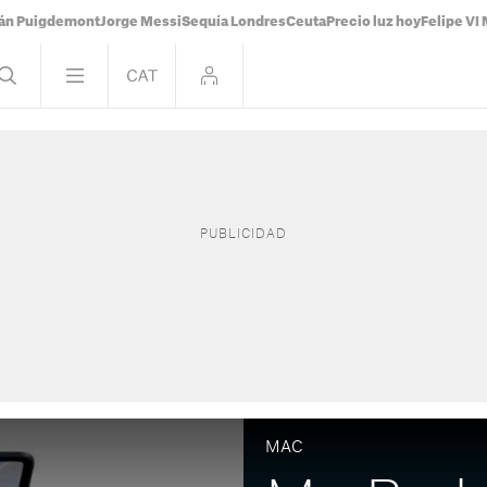
ián Puigdemont
Jorge Messi
Sequía Londres
Ceuta
Precio luz hoy
Felipe VI 
MAC