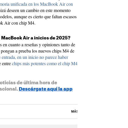
moria unificada en los MacBook Air con
quizá deseen un cambio en este momento
delos, aunque es cierto que faltan escasos
ok Air con chip M4.
l MacBook Air a inicios de 2025?
as en cuanto a reseñas y opiniones tanto de
e pongan a prueba los nuevos chips M4 de
 entrada, en un inicio no parece haber
e entre
chips más potentes como el chip M4
oticias de última hora de
acional.
Descárgate aquí la app
MÁS