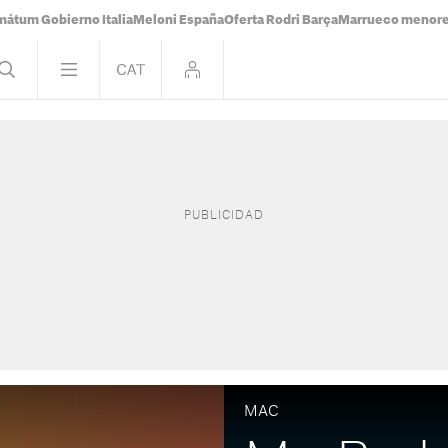
mátum Gobierno Italia
Meloni España
Oferta Rodri Barça
Marrueco menor
MAC