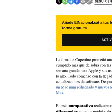
SEGUIR EN
Añade ElNacional.cat a tus f
forma gratuita
ACTI
La firma de Cupertino prometió un
cumplido más que de sobra con las 
semana grande para Apple y sus usu
lo alto. Todo comenzó con la llega
actualizaciones de software. Despu
un Mac mini rediseñado
y
nuevos 
Max
.
En esta
realizaremos
comparativa
entre los modelos de
diferencias