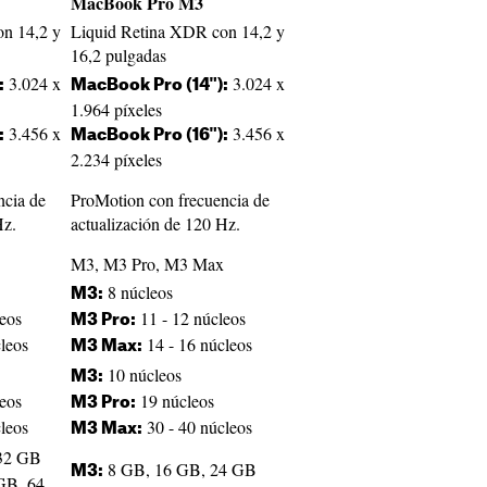
MacBook Pro M3
n 14,2 y
Liquid Retina XDR con 14,2 y
16,2 pulgadas
3.024 x
3.024 x
:
MacBook Pro (14"):
1.964 píxeles
3.456 x
3.456 x
:
MacBook Pro (16"):
2.234 píxeles
ncia de
ProMotion con frecuencia de
Hz.
actualización de 120 Hz.
M3, M3 Pro, M3 Max
8 núcleos
M3:
eos
11 - 12 núcleos
M3 Pro:
leos
14 - 16 núcleos
M3 Max:
10 núcleos
M3:
eos
19 núcleos
M3 Pro:
leos
30 - 40 núcleos
M3 Max:
32 GB
8 GB, 16 GB, 24 GB
M3:
GB, 64