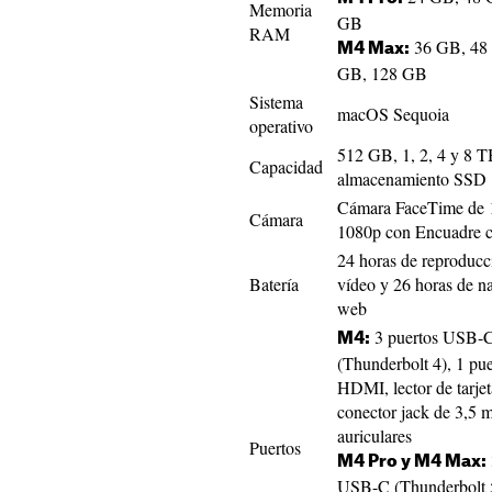
Memoria
GB
RAM
36 GB, 48
M4 Max:
GB, 128 GB
Sistema
macOS Sequoia
operativo
512 GB, 1, 2, 4 y 8 T
Capacidad
almacenamiento SSD
Cámara FaceTime de
Cámara
1080p con Encuadre c
24 horas de reproducc
Batería
vídeo y 26 horas de n
web
3 puertos USB-
M4:
(Thunderbolt 4), 1 pue
HDMI, lector de tarje
conector jack de 3,5 
auriculares
Puertos
M4 Pro y M4 Max:
USB-C (Thunderbolt 5