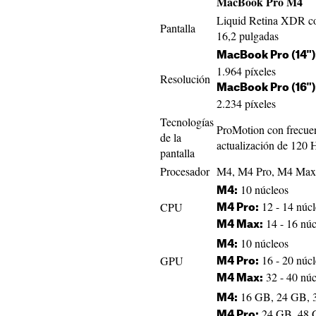
MacBook Pro M4
Liquid Retina XDR co
Pantalla
16,2 pulgadas
MacBook Pro (14")
1.964 píxeles
Resolución
MacBook Pro (16")
2.234 píxeles
Tecnologías
ProMotion con frecue
de la
actualización de 120 
pantalla
Procesador
M4, M4 Pro, M4 Max
10 núcleos
M4:
12 - 14 núcl
CPU
M4 Pro:
14 - 16 núc
M4 Max:
10 núcleos
M4:
16 - 20 núcl
GPU
M4 Pro:
32 - 40 núc
M4 Max:
16 GB, 24 GB, 
M4:
24 GB, 48 
M4 Pro: