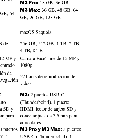
18 GB, 36 GB
M3 Pro:
36 GB, 48 GB, 64
M3 Max:
 GB, 64
GB, 96 GB, 128 GB
macOS Sequoia
B de
256 GB, 512 GB, 1 TB, 2 TB,
4 TB, 8 TB
 12 MP y
Cámara FaceTime de 12 MP y
entrado
1080p
ión de
22 horas de reproducción de
avegación
vídeo
C
2 puertos USB-C
M3:
rto
(Thunderbolt 4), 1 puerto
ta SD y
HDMI, lector de tarjeta SD y
mm para
conector jack de 3,5 mm para
auriculares
3 puertos
3 puertos
M3 Pro y M3 Max:
), 1
USB-C (Thunderbolt 4), 1