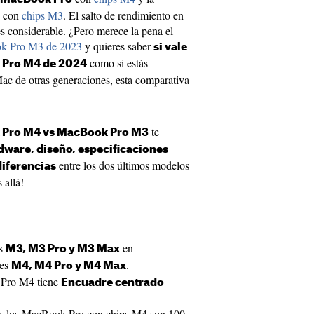
o con
chips M3
. El salto de rendimiento en
s considerable. ¿Pero merece la pena el
k Pro M3 de 2023
y quieres saber
si vale
como si estás
 Pro M4 de 2024
ac de otras generaciones, esta comparativa
te
 Pro M4 vs MacBook Pro M3
dware, diseño, especificaciones
entre los dos últimos modelos
diferencias
allá!
es
en
M3, M3 Pro y M3 Max
res
.
M4, M4 Pro y M4 Max
 Pro M4 tiene
Encuadre centrado
, los MacBook Pro con chips M4 son 100