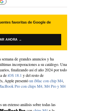
uentes favoritas de Google de
VAR AHORA →
a semana de grandes anuncios y ha
últimas incorporaciones a su catálogo. Una
arios, finalizando así el año 2024 por todo
da de
iOS 18.1
y del resto de
és, Apple presentó
un iMac con chip M4
,
MacBook Pro con chips M4, M4 Pro y M4
 un extenso análisis sobre todas las
con
chips M4
y la
MacBook Pro