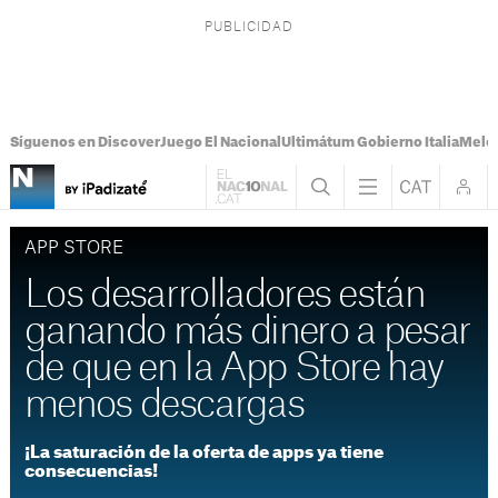
Síguenos en Discover
Juego El Nacional
Ultimátum Gobierno Italia
Melon
APP STORE
Los desarrolladores están
ganando más dinero a pesar
de que en la App Store hay
menos descargas
¡La saturación de la oferta de apps ya tiene
consecuencias!