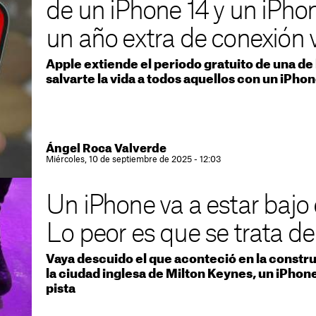
de un iPhone 14 y un iPhon
creado para un smartphone y
específicamente diseñado para correr los
un año extra de conexión v
mejores juegos. Los iPhone 15 y iPhone 15
Plus dejan atrás el notch en favor de la
Apple extiende el periodo gratuito de una de
Dynamic Island y, además, incorporan una
salvarte la vida a todos aquellos con un iPhon
nueva cámara principal de 48
megapíxeles. Por su parte, los iPhone 15
Pro y iPhone 15 Pro Max cuestan con el
nuevo botón Acción y un diseño de titanio
mucho más resistente y ligero, además e
Ángel Roca Valverde
una enorme mejora en las cámaras.
Miércoles, 10 de septiembre de 2025 - 12:03
Un iPhone va a estar bajo 
Lo peor es que se trata d
Vaya descuido el que aconteció en la constru
la ciudad inglesa de Milton Keynes, un iPhon
pista