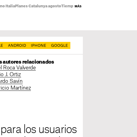
o Italia
Planes Catalunya agosto
Tiempo Catalunya
Precio luz hoy
Estreno
MÁS
LE
ANDROID
IPHONE
GOOGLE
s autores relacionados
l Roca Valverde
o J. Ortiz
rdo Savín
icio Martínez
para los usuarios