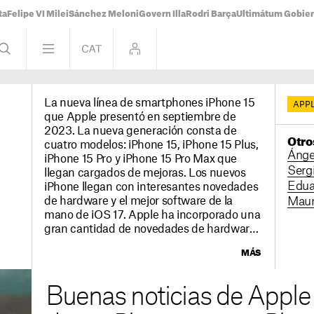
ta
Felipe VI Milei
Sánchez Meloni
Govern Illa
Rodri Barça
Ultimátum Gobiern
La nueva línea de smartphones iPhone 15
APP
que Apple presentó en septiembre de
2023. La nueva generación consta de
Otro
cuatro modelos: iPhone 15, iPhone 15 Plus,
Ánge
iPhone 15 Pro y iPhone 15 Pro Max que
Sergi
llegan cargados de mejoras. Los nuevos
Edua
iPhone llegan con interesantes novedades
de hardware y el mejor software de la
Maur
mano de iOS 17. Apple ha incorporado una
gran cantidad de novedades de hardware
en su línea iPhone 15, que cuentan con
MÁS
pantallas OLED de 6,1 y 6,7 pulgadas. Los
modelos iPhone 15 y iPhone 15 Plus
incorporan el chip A16 Bionic y los iPhone
Buenas noticias de Apple 
15 Pro y iPhone 15 Pro Max estrenan el
nuevo chip A17 Pro, el más potente jamás