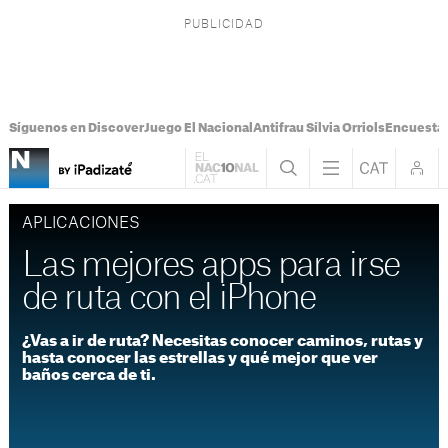
Síguenos en Discover
Juego El Nacional
Antifrau Sílvia Orriols
Encuesta 
APLICACIONES
Las mejores apps para irse
de ruta con el iPhone
¿Vas a ir de ruta? Necesitas conocer caminos, rutas y
hasta conocer las estrellas y qué mejor que ver
baños cerca de ti.