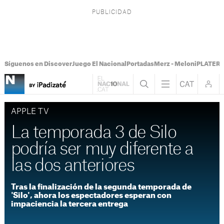
Síguenos en Discover
Juego El Nacional
Portadas
Merz - Meloni
PLATER T
APPLE TV
La temporada 3 de Silo
podría ser muy diferente a
las dos anteriores
Tras la finalización de la segunda temporada de
'Silo', ahora los espectadores esperan con
impaciencia la tercera entrega