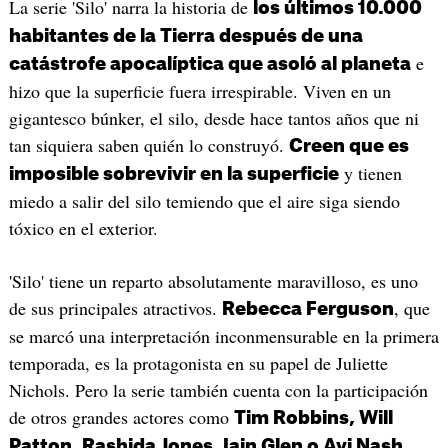
La serie 'Silo' narra la historia de
los últimos 10.000
habitantes de la Tierra después de una
e
catástrofe apocalíptica que asoló al planeta
hizo que la superficie fuera irrespirable. Viven en un
gigantesco búnker, el silo, desde hace tantos años que ni
tan siquiera saben quién lo construyó.
Creen que es
y tienen
imposible sobrevivir en la superficie
miedo a salir del silo temiendo que el aire siga siendo
tóxico en el exterior.
'Silo' tiene un reparto absolutamente maravilloso, es uno
de sus principales atractivos.
, que
Rebecca Ferguson
se marcó una interpretación inconmensurable en la primera
temporada, es la protagonista en su papel de Juliette
Nichols. Pero la serie también cuenta con la participación
de otros grandes actores como
Tim Robbins, Will
.
Patton, Rashida Jones, Iain Glen o Avi Nash