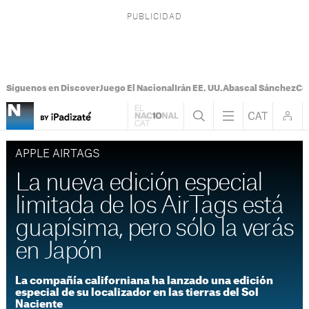
Síguenos en Discover
Juego El Nacional
Irán EE. UU.
Abascal Sánchez
Con
APPLE AIRTAGS
La nueva edición especial
limitada de los AirTags está
guapísima, pero sólo la verás
en Japón
La compañía californiana ha lanzado una edición
especial de su localizador en las tierras del Sol
Naciente