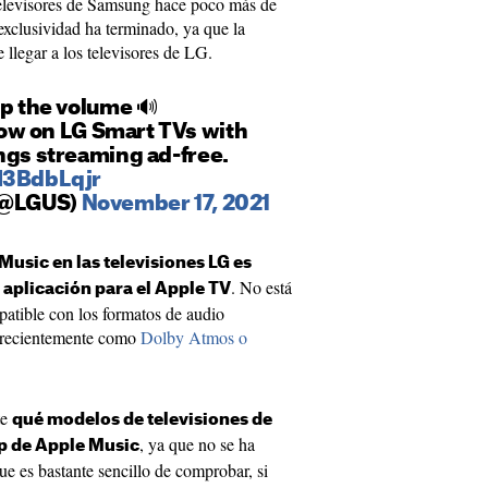
televisores de Samsung hace poco más de
exclusividad ha terminado, ya que la
llegar a los televisores de LG.
up the volume 🔊
ow on LG Smart TVs with
ngs streaming ad-free.
bI3BdbLqjr
 (@LGUS)
November 17, 2021
Music en las televisiones LG es
. No está
a aplicación para el Apple TV
ompatible con los formatos de audio
 recientemente como
Dolby Atmos o
te
qué modelos de televisiones de
, ya que no se ha
p de Apple Music
e es bastante sencillo de comprobar, si