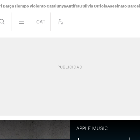
i Barça
Tiempo violento Catalunya
Antifrau Sílvia Orriols
Asesinato Barce
APPLE MUSIC