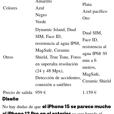
Amarillo
Plata
Colores
Azul
Azul pacífico
Negro
Oro
Verde
Dynamic Island, Dual
Dual SIM,
SIM, Face ID,
Face ID,
resistencia al agua IP68,
resistencia al
MagSafe, Ceramic
agua IP68 30
Otros
Shield, True Tone, Fotos
min a 6
en superalta resolución
metros,
(24 y 48 Mpx),
MagSafe,
Detección de accidentes,
Ceramic Shield
conexión a satélites
Precio de salida
959 €
1.159 €
Diseño
No hay dudas de que
el iPhone 15 se parece mucho
ya que hereda el
al iPhone 12 Pro en el exterior