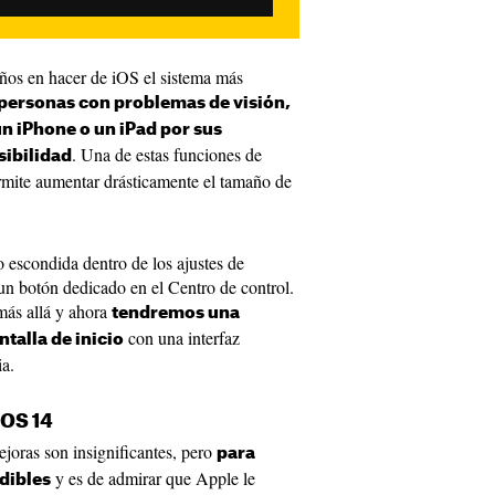
ños en hacer de iOS el sistema más
personas con problemas de visión,
un iPhone o un iPad por sus
. Una de estas funciones de
sibilidad
ermite aumentar drásticamente el tamaño de
o escondida dentro de los ajustes de
un botón dedicado en el Centro de control.
más allá y ahora
tendremos una
con una interfaz
ntalla de inicio
ia.
iOS 14
joras son insignificantes, pero
para
y es de admirar que Apple le
dibles