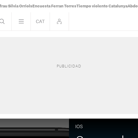
frau Sílvia Orriols
Encuesta Ferran Torres
Tiempo violento Catalunya
Abdou
IOS