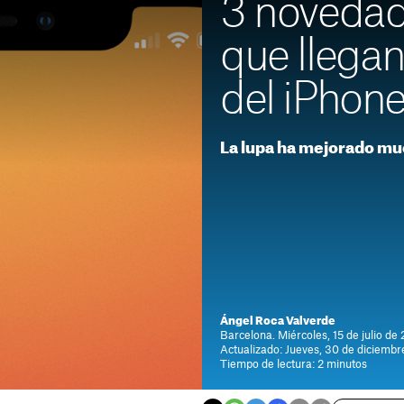
3 novedad
que llegan
del iPhon
La lupa ha mejorado mu
Ángel Roca Valverde
Barcelona. Miércoles, 15 de julio de
Actualizado: Jueves, 30 de diciembr
Tiempo de lectura: 2 minutos