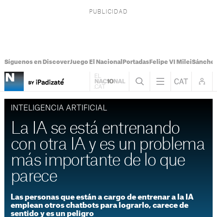
Síguenos en Discover
Juego El Nacional
Portadas
Felipe VI Milei
Sánchez
INTELIGENCIA ARTIFICIAL
La IA se está entrenando
con otra IA y es un problema
más importante de lo que
parece
Las personas que están a cargo de entrenar a la IA
emplean otros chatbots para lograrlo, carece de
sentido y es un peligro