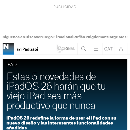
Síguenos en Discover
Juego El Nacional
Rufián Puigdemont
Jorge Messi
IPAD
Estas 5 novedades de
iPadOS 26 harán que tu
viejo iPad sea más
productivo que nunca
iPadOS 26 redefine la forma de usar el iPad con su
nuevo diseño y las interesantes funcionalidades
añadidas