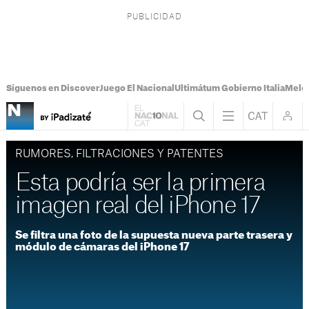
Síguenos en Discover
Juego El Nacional
Ultimátum Gobierno Italia
Melon
RUMORES, FILTRACIONES Y PATENTES
Esta podría ser la primera
imagen real del iPhone 17
Se filtra una foto de la supuesta nueva parte trasera y
módulo de cámaras del iPhone 17