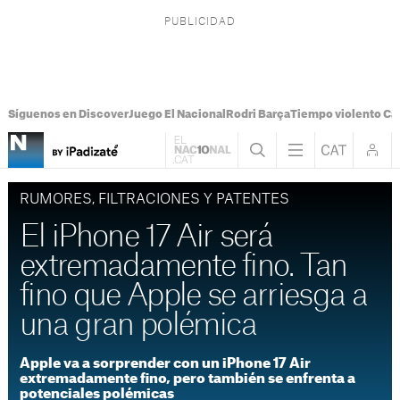
Síguenos en Discover
Juego El Nacional
Rodri Barça
Tiempo violento Ca
RUMORES, FILTRACIONES Y PATENTES
El iPhone 17 Air será
extremadamente fino. Tan
fino que Apple se arriesga a
una gran polémica
Apple va a sorprender con un iPhone 17 Air
extremadamente fino, pero también se enfrenta a
potenciales polémicas