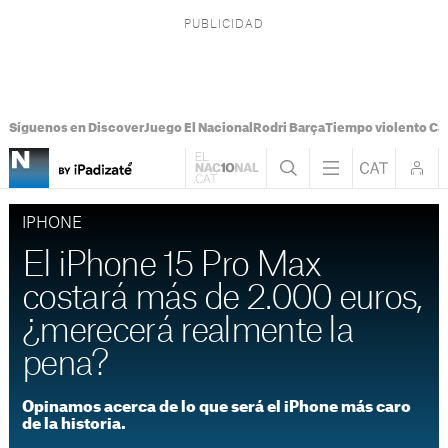
Síguenos en Discover
Juego El Nacional
Rodri Barça
Tiempo violento Ca
IPHONE
El iPhone 15 Pro Max
costará más de 2.000 euros,
¿merecerá realmente la
pena?
Opinamos acerca de lo que será el iPhone más caro
de la historia.