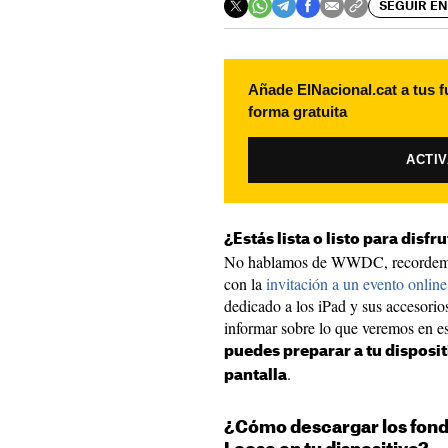
SEGUIR EN
Añade ElNacional.cat a tus f
forma gratuita
ACTI
¿Estás lista o listo para disf
No hablamos de WWDC, recordemos
con la
invitación a un evento onlin
dedicado a los iPad y sus accesorios
informar sobre lo que veremos en est
puedes preparar a tu disposit
.
pantalla
¿Cómo descargar los fondo