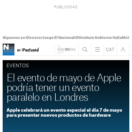
Síguenos en Discover
Juego El Nacional
Ultimátum Gobierno Italia
Melon
EVENTOS
El evento de mayo de Apple
podría tener un evento
paralelo en Londres
Apple celebrará un evento especial el día 7 de mayo
para presentar nuevos productos de hardware