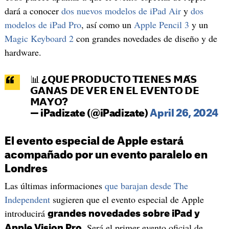
dará a conocer
dos nuevos modelos de iPad Air
y
dos
modelos de iPad Pro
, así como un
Apple Pencil 3
y un
Magic Keyboard 2
con grandes novedades de diseño y de
hardware.
📊 ¿𝗤𝗨𝗘́ 𝗣𝗥𝗢𝗗𝗨𝗖𝗧𝗢 𝗧𝗜𝗘𝗡𝗘𝗦 𝗠𝗔́𝗦
𝗚𝗔𝗡𝗔𝗦 𝗗𝗘 𝗩𝗘𝗥 𝗘𝗡 𝗘𝗟 𝗘𝗩𝗘𝗡𝗧𝗢 𝗗𝗘
𝗠𝗔𝗬𝗢?
— iPadizate (@iPadizate)
April 26, 2024
El evento especial de Apple estará
acompañado por un evento paralelo en
Londres
Las últimas informaciones
que barajan desde The
Independent
sugieren que el evento especial de Apple
introducirá
grandes novedades sobre iPad y
. Será el primer evento oficial de
Apple Vision Pro