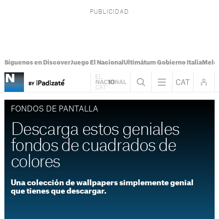
Síguenos en Discover
Juego El Nacional
Ultimátum Gobierno Italia
Melon
FONDOS DE PANTALLA
Descarga estos geniales
fondos de cuadrados de
colores
Una colección de wallpapers simplemente genial
que tienes que descargar.