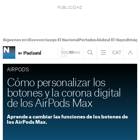
Síguenos en Discover
Juego El Nacional
Portadas
Abdoul El-Sayed
Imáge
AIRPODS
Cómo personalizar los
botones y la corona digital
de los AirPods Max
Aprende a cambiar las funciones de los botones de
los AirPods Max.