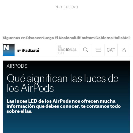
Síguenos en Discover
Juego El Nacional
Ultimátum Gobierno Italia
Melon
AIRPODS
Qué significan las luces de
los AirPods
Las luces LED de los AirPods nos ofrecen mucha
información que debes conocer, te contamos todo
sobre ellas.