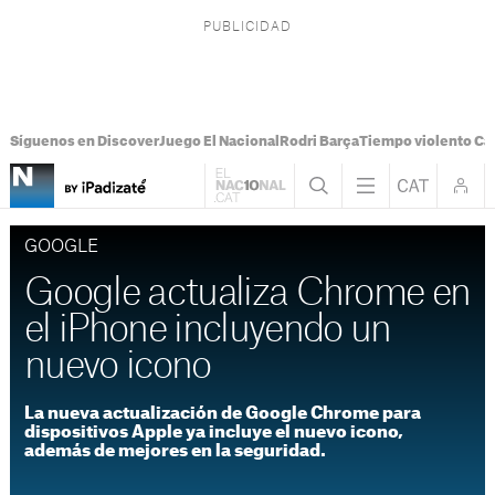
Síguenos en Discover
Juego El Nacional
Rodri Barça
Tiempo violento Ca
GOOGLE
Google actualiza Chrome en
el iPhone incluyendo un
nuevo icono
La nueva actualización de Google Chrome para
dispositivos Apple ya incluye el nuevo icono,
además de mejores en la seguridad.