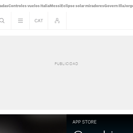
tadas
Controles vuelos Italia
Messi
Eclipse solar miradores
Govern Illa
Jorg
APP STORE