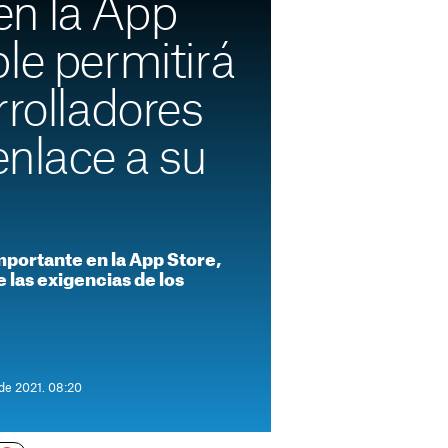
n la App
le permitirá
rrolladores
 enlace a su
portante en la App Store,
 las exigencias de los
 de 2021. 08:20