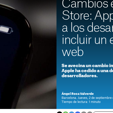
Cambios e
Store: App
a los desa
incluir un
web
Se avecina un cambio im
Apple ha cedido a una de
desarrolladores.
Ángel Roca Valverde
Barcelona. Jueves, 2 de septiembre
Tiempo de lectura: 1 minuto