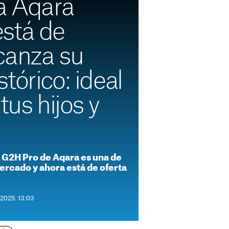
a Aqara
stá de
lcanza su
tórico: ideal
tus hijos y
 G2H Pro de Aqara es una de
ercado y ahora está de oferta
 2025. 13:03