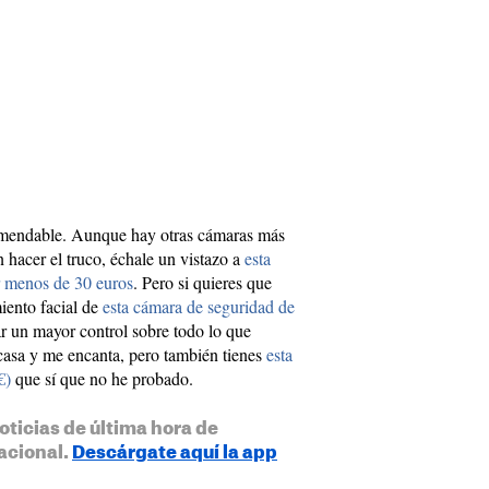
omendable. Aunque hay otras cámaras más
 hacer el truco, échale un vistazo a
esta
 menos de 30 euros
. Pero si quieres que
iento facial de
esta cámara de seguridad de
r un mayor control sobre todo lo que
 casa y me encanta, pero también tienes
esta
€)
que sí que no he probado.
oticias de última hora de
acional.
Descárgate aquí la app