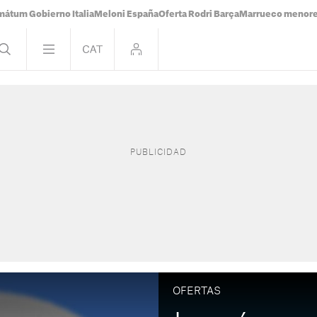
mátum Gobierno Italia
Meloni España
Oferta Rodri Barça
Marrueco menor
OFERTAS