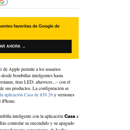
uentes favoritas de Google de
VAR AHORA →
t
de Apple permite a los usuarios
–desde bombillas inteligentes hasta
sianas, tiras LED, altavoces...– con el
 de sus productos. La configuración se
 la aplicación Casa de iOS 26
y versiones
l iPhone.
mbilla inteligente con la aplicación
a
Casa
rás controlar su encendido y su apagado
xtremadamente conveniente, de hecho