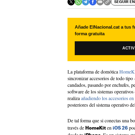
SEGUIR EN
Añade ElNacional.cat a tus f
forma gratuita
ACTI
La plataforma de domótica
HomeKi
sincronizar accesorios de todo tipo 
candados, pasando por enchufes, per
software de los sistemas operativos
realiza
añadiendo los accesorios en
posteriores del sistema operativo de
De tal forma que si conectas una bo
través de
en
pod
HomeKit
iOS 26
desde tu
. Es un sistema e