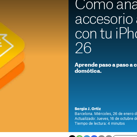
Cómo aña
accesorio
con tu iP
26
Aprende paso a paso a c
domótica.
Sergio J. Ortiz
Barcelona. Miércoles, 26 de enero d
Actualizado: Jueves, 16 de octubre 
Tiempo de lectura: 4 minutos