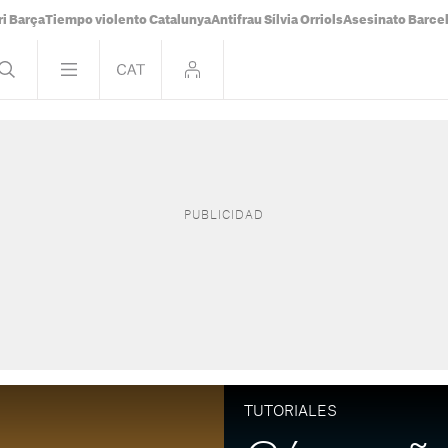
i Barça
Tiempo violento Catalunya
Antifrau Sílvia Orriols
Asesinato Barce
TUTORIALES