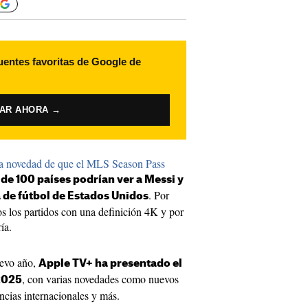
uentes favoritas de Google de
VAR AHORA →
la novedad de que el MLS Season Pass
de 100 países podrían ver a Messi y
. Por
a de fútbol de Estados Unidos
s los partidos con una definición 4K y por
ía.
uevo año,
Apple TV+ ha presentado el
, con varias novedades como nuevos
2025
cias internacionales y más.