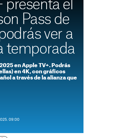
 presenta el
on Pass de
podrás ver a
a temporada
2025 en Apple TV+. Podrás
ellas) en 4K, con gráficos
ñol a través de la alianza que
2025. 09:00