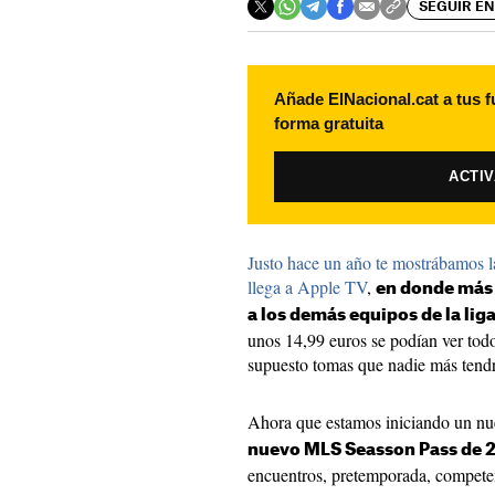
SEGUIR EN
Añade ElNacional.cat a tus f
forma gratuita
ACTI
Justo hace un año te mostrábamos 
llega a Apple TV
,
en donde más 
a los demás equipos de la lig
unos 14,99 euros se podían ver todo
supuesto tomas que nadie más tendr
Ahora que estamos iniciando un n
nuevo MLS Seasson Pass de 
encuentros, pretemporada, competen