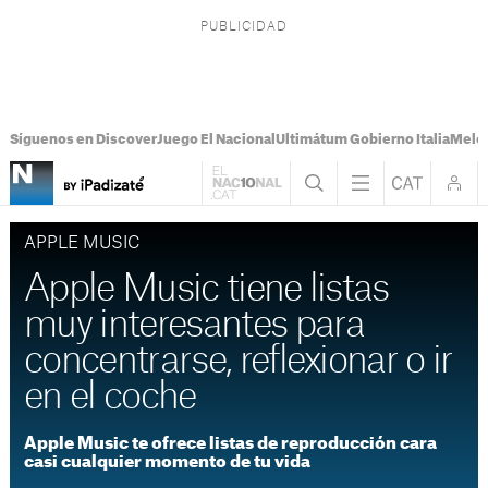
Síguenos en Discover
Juego El Nacional
Ultimátum Gobierno Italia
Melon
APPLE MUSIC
Apple Music tiene listas
muy interesantes para
concentrarse, reflexionar o ir
en el coche
Apple Music te ofrece listas de reproducción cara
casi cualquier momento de tu vida