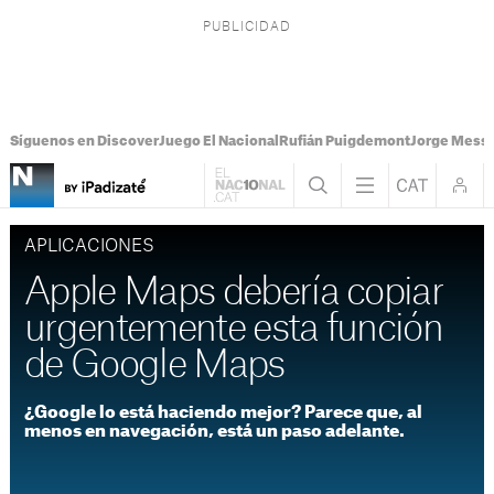
Síguenos en Discover
Juego El Nacional
Rufián Puigdemont
Jorge Messi
APLICACIONES
Apple Maps debería copiar
urgentemente esta función
de Google Maps
¿Google lo está haciendo mejor? Parece que, al
menos en navegación, está un paso adelante.