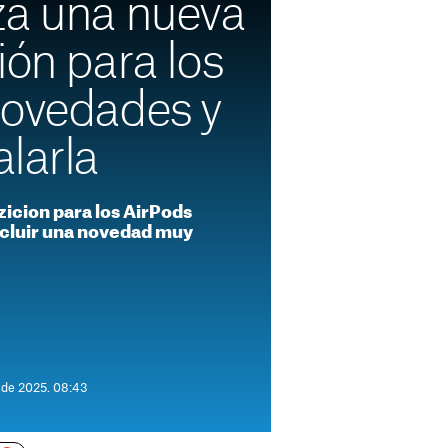
za una nueva
ión para los
novedades y
larla
zicion para los AirPods
ncluir una novedad muy
e de 2025. 08:43