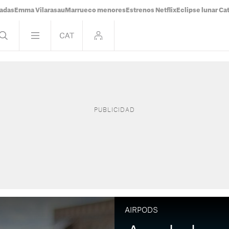
tadas
Emma Vilarasau
Marrueco menores
Estrenos Netflix
Eclipse lunar Ca
AIRPODS