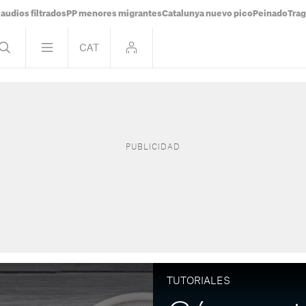
audios filtrados
PP menores migrantes
Catalunya nuevo pico
Peinado
Trag
TUTORIALES