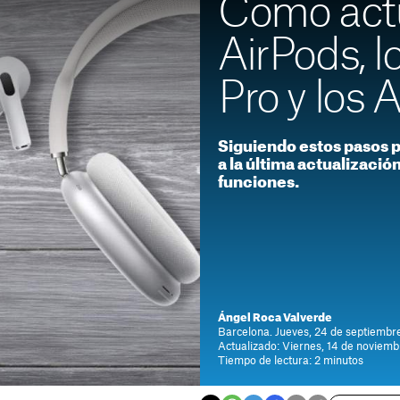
Cómo actu
AirPods, l
Pro y los
Siguiendo estos pasos p
a la última actualizaci
funciones.
Ángel Roca Valverde
Barcelona. Jueves, 24 de septiembr
Actualizado: Viernes, 14 de noviemb
Tiempo de lectura: 2 minutos