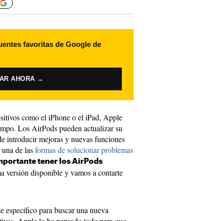
uentes favoritas de Google de
VAR AHORA →
sitivos como el iPhone o el iPad, Apple
iempo. Los AirPods pueden actualizar su
de introducir mejoras y nuevas funciones
s una de las
formas de solucionar problemas
mportante tener los AirPods
ma versión disponible y vamos a contarte
e específico para buscar una nueva
tivos. Apple lo ha pensado todo para que