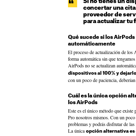
Si no tienes un di
concertar una cita
proveedor de serv
para actualizar tu
Qué sucede si los AirPods 
automáticamente
El proceso de actualización de los
forma automática sin que tengamos 
AirPods no se actualizan automát
dispositivos al 100% y dejarl
con un poco de paciencia, deberían 
Cuál es la única opción alt
los AirPods
Este es el único método que existe 
Pro nosotros mismos. Con un poco de
problemas y podrás disfrutar de las
La única
opción alternativa es 