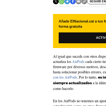
SEGUIR EN
Añade ElNacional.cat a tus f
forma gratuita
ACTI
Al igual que sucede con otros dispo
actualiza los
AirPods
cada cierto t
firmware por diversos motivos, des
hasta solucionar posibles errores, e
con los AirPods
. Por lo tanto,
es i
a la últi
siempre actualizados
como hacerlo.
En los AirPods no tenemos un ajust
actualización como en otros disposi