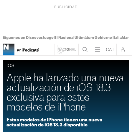
Síguenos en Discover
Juego El Nacional
Ultimátum Gobierno Italia
Marr
IOS
Apple ha lanzado una nueva
actualización de iOS 18.3
exclusiva para estos
modelos de iPhone
Estos modelos de iPhone tienen una nueva
actualización de iOS 18.3 disponible