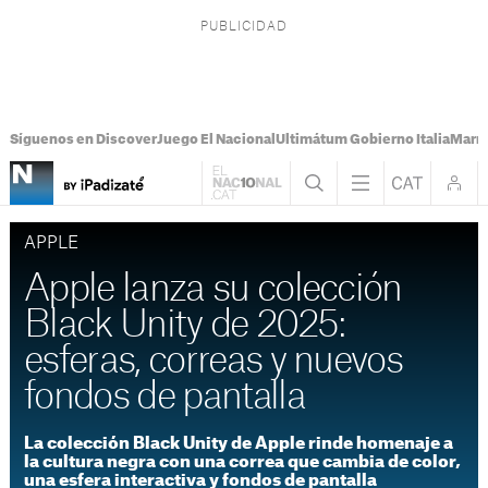
Síguenos en Discover
Juego El Nacional
Ultimátum Gobierno Italia
Marr
APPLE
Apple lanza su colección
Black Unity de 2025:
esferas, correas y nuevos
fondos de pantalla
La colección Black Unity de Apple rinde homenaje a
la cultura negra con una correa que cambia de color,
una esfera interactiva y fondos de pantalla