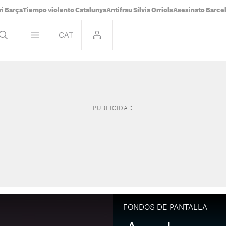
i Barça
Tiempo violento Catalunya
Antifrau Sílvia Orriols
Asesinato Barce
FONDOS DE PANTALLA