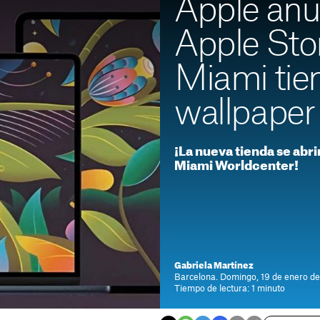
Apple anu
Apple Sto
Miami tie
wallpaper 
¡La nueva tienda se abrir
Miami Worldcenter!
Gabriela Martínez
Barcelona. Domingo, 19 de enero de
Tiempo de lectura: 1 minuto