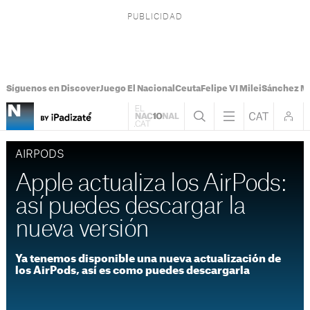
Síguenos en Discover
Juego El Nacional
Ceuta
Felipe VI Milei
Sánchez M
AIRPODS
Apple actualiza los AirPods:
así puedes descargar la
nueva versión
Ya tenemos disponible una nueva actualización de
los AirPods, así es como puedes descargarla