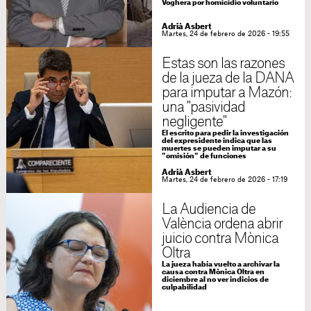
Voghera por homicidio voluntario
Adrià Asbert
Martes, 24 de febrero de 2026 - 19:55
Estas son las razones
de la jueza de la DANA
para imputar a Mazón:
una "pasividad
negligente"
El escrito para pedir la investigación
del expresidente indica que las
muertes se pueden imputar a su
"omisión" de funciones
Adrià Asbert
Martes, 24 de febrero de 2026 - 17:19
La Audiencia de
València ordena abrir
juicio contra Mònica
Oltra
La jueza había vuelto a archivar la
causa contra Mònica Oltra en
diciembre al no ver indicios de
culpabilidad