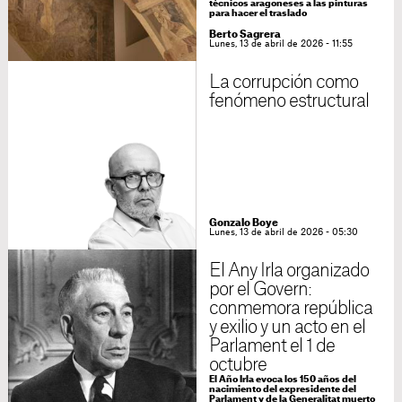
técnicos aragoneses a las pinturas
para hacer el traslado
Berto Sagrera
Lunes, 13 de abril de 2026 - 11:55
La corrupción como
fenómeno estructural
Gonzalo Boye
Lunes, 13 de abril de 2026 - 05:30
El Any Irla organizado
por el Govern:
conmemora república
y exilio y un acto en el
Parlament el 1 de
octubre
El Año Irla evoca los 150 años del
nacimiento del expresidente del
Parlament y de la Generalitat muerto