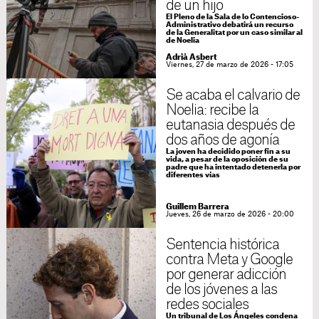
de un hijo
El Pleno de la Sala de lo Contencioso-
Administrativo debatirá un recurso
de la Generalitat por un caso similar al
de Noelia
Adrià Asbert
Viernes, 27 de marzo de 2026 - 17:05
Se acaba el calvario de
Noelia: recibe la
eutanasia después de
dos años de agonía
La joven ha decidido poner fin a su
vida, a pesar de la oposición de su
padre que ha intentado detenerla por
diferentes vías
Guillem Barrera
Jueves, 26 de marzo de 2026 - 20:00
Sentencia histórica
contra Meta y Google
por generar adicción
de los jóvenes a las
redes sociales
Un tribunal de Los Ángeles condena