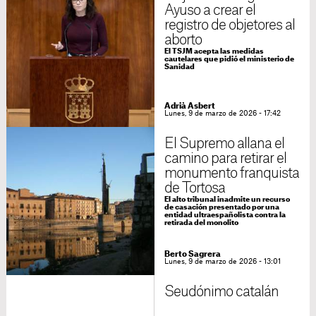
Ayuso a crear el
registro de objetores al
aborto
El TSJM acepta las medidas
cautelares que pidió el ministerio de
Sanidad
Adrià Asbert
Lunes, 9 de marzo de 2026 - 17:42
El Supremo allana el
camino para retirar el
monumento franquista
de Tortosa
El alto tribunal inadmite un recurso
de casación presentado por una
entidad ultraespañolista contra la
retirada del monolito
Berto Sagrera
Lunes, 9 de marzo de 2026 - 13:01
Seudónimo catalán