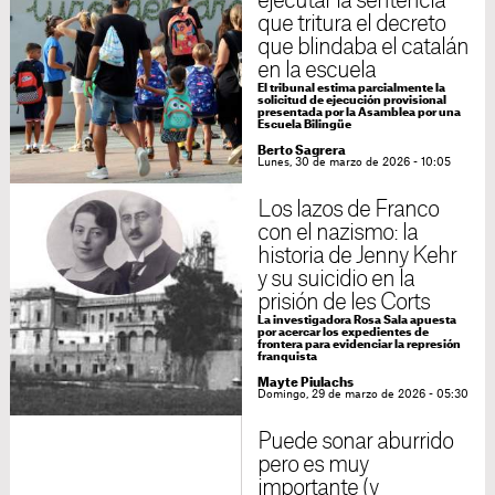
ejecutar la sentencia
que tritura el decreto
que blindaba el catalán
en la escuela
El tribunal estima parcialmente la
solicitud de ejecución provisional
presentada por la Asamblea por una
Escuela Bilingüe
Berto Sagrera
Lunes, 30 de marzo de 2026 - 10:05
Los lazos de Franco
con el nazismo: la
historia de Jenny Kehr
y su suicidio en la
prisión de les Corts
La investigadora Rosa Sala apuesta
por acercar los expedientes de
frontera para evidenciar la represión
franquista
Mayte Piulachs
Domingo, 29 de marzo de 2026 - 05:30
Puede sonar aburrido
pero es muy
importante (y