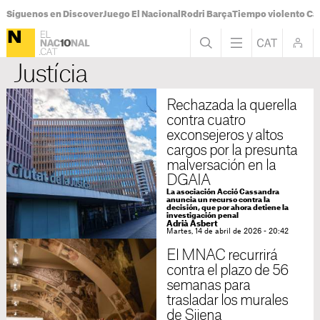
Síguenos en Discover
Juego El Nacional
Rodri Barça
Tiempo violento Ca
Justícia
Rechazada la querella
contra cuatro
exconsejeros y altos
cargos por la presunta
malversación en la
DGAIA
La asociación Acció Cassandra
anuncia un recurso contra la
decisión, que por ahora detiene la
investigación penal
Adrià Asbert
Martes, 14 de abril de 2026 - 20:42
El MNAC recurrirá
contra el plazo de 56
semanas para
trasladar los murales
de Sijena