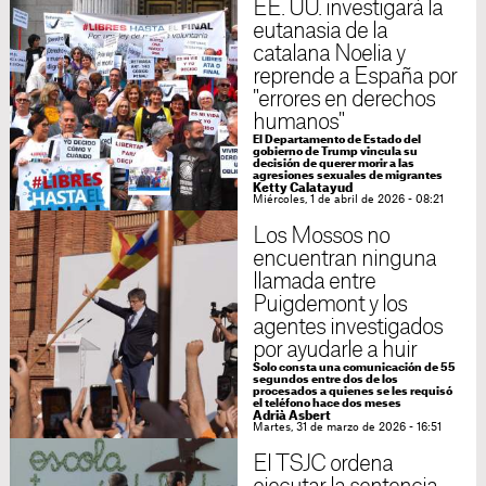
EE. UU. investigará la
eutanasia de la
catalana Noelia y
reprende a España por
"errores en derechos
humanos"
El Departamento de Estado del
gobierno de Trump vincula su
decisión de querer morir a las
agresiones sexuales de migrantes
Ketty Calatayud
Miércoles, 1 de abril de 2026 - 08:21
Los Mossos no
encuentran ninguna
llamada entre
Puigdemont y los
agentes investigados
por ayudarle a huir
Solo consta una comunicación de 55
segundos entre dos de los
procesados a quienes se les requisó
el teléfono hace dos meses
Adrià Asbert
Martes, 31 de marzo de 2026 - 16:51
El TSJC ordena