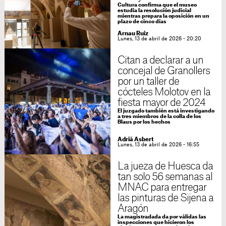
Cultura confirma que el museo
estudia la resolución judicial
mientras prepara la oposición en un
plazo de cinco días
Arnau Ruiz
Lunes, 13 de abril de 2026 - 20:20
Citan a declarar a un
concejal de Granollers
por un taller de
cócteles Molotov en la
fiesta mayor de 2024
El juzgado también está investigando
a tres miembros de la colla de los
Blaus por los hechos
Adrià Asbert
Lunes, 13 de abril de 2026 - 16:55
La jueza de Huesca da
tan solo 56 semanas al
MNAC para entregar
las pinturas de Sijena a
Aragón
La magistradada da por válidas las
inspecciones que hicieron los