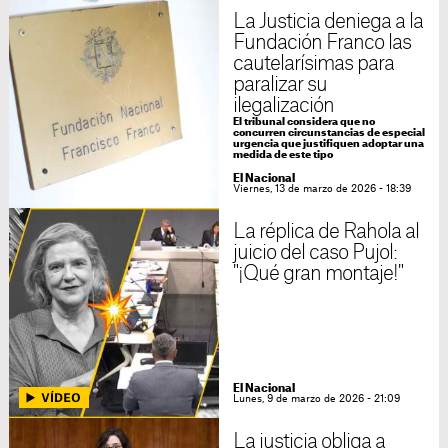
La Justicia deniega a la
Fundación Franco las
cautelarísimas para
paralizar su
ilegalización
El tribunal considera que no
concurren circunstancias de especial
urgencia que justifiquen adoptar una
medida de este tipo
El Nacional
Viernes, 13 de marzo de 2026 - 18:39
La réplica de Rahola al
juicio del caso Pujol:
"¡Qué gran montaje!"
El Nacional
Lunes, 9 de marzo de 2026 - 21:09
La justicia obliga a