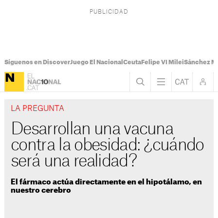
Síguenos en Discover
Juego El Nacional
Ceuta
Felipe VI Milei
Sánchez M
LA PREGUNTA
Desarrollan una vacuna
contra la obesidad: ¿cuándo
será una realidad?
El fármaco actúa directamente en el hipotálamo, en
nuestro cerebro