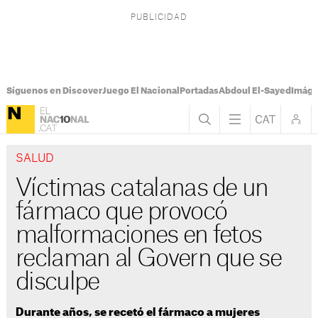
Síguenos en Discover
Juego El Nacional
Portadas
Abdoul El-Sayed
Imáge
SALUD
Víctimas catalanas de un
fármaco que provocó
malformaciones en fetos
reclaman al Govern que se
disculpe
Durante años, se recetó el fármaco a mujeres