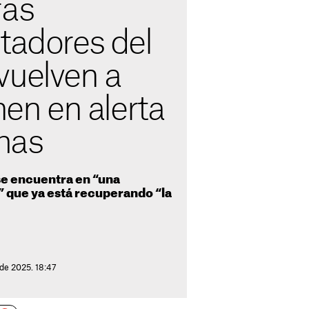
ras
tadores del
vuelven a
nen en alerta
imas
se encuentra en “una
” que ya está recuperando “la
 de 2025. 18:47