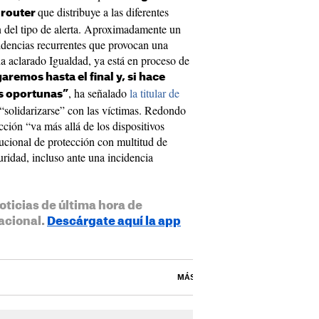
que distribuye a las diferentes
 router
n del tipo de alerta. Aproximadamente un
dencias recurrentes que provocan una
a aclarado Igualdad, ya está en proceso de
aremos hasta el final y, si hace
, ha señalado
la titular de
s oportunas”
“solidarizarse” con las víctimas. Redondo
cción “va más allá de los dispositivos
tucional de protección con multitud de
uridad, incluso ante una incidencia
oticias de última hora de
acional.
Descárgate aquí la app
MÁS