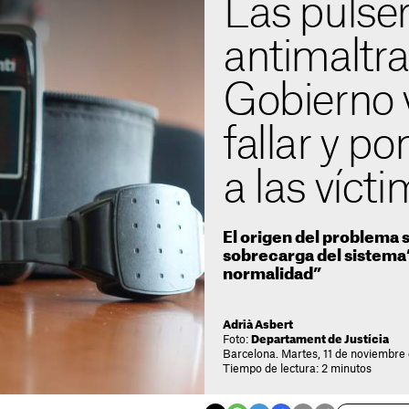
Las pulse
antimaltra
Gobierno 
fallar y po
a las víct
El origen del problema 
sobrecarga del sistema
normalidad”
Adrià Asbert
Foto:
Departament de Justícia
Barcelona. Martes, 11 de noviembre
Tiempo de lectura: 2 minutos