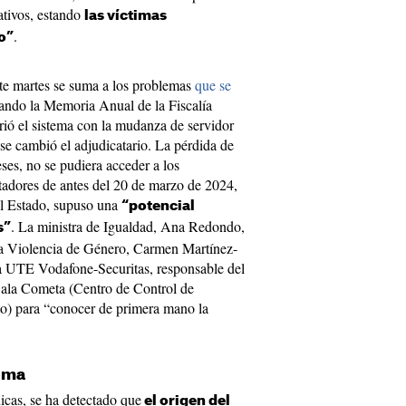
ativos, estando
las víctimas
.
o”
ste martes se suma a los problemas
que se
uando la Memoria Anual de la Fiscalía
frió el sistema con la mudanza de servidor
 se cambió el adjudicatario. La pérdida de
es, no se pudiera acceder a los
adores de antes del 20 de marzo de 2024,
el Estado, supuso una
“potencial
. La ministra de Igualdad, Ana Redondo,
s”
la Violencia de Género, Carmen Martínez-
la UTE Vodafone-Securitas, responsable del
 Sala Cometa (Centro de Control de
o) para “conocer de primera mano la
tema
nicas, se ha detectado que
el origen del