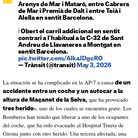
Arenys de Mar i Mataró, entre Cabrera
de Mar i Premià de Dalt i entre Teià i
Alella en sentit Barcelona.
ℹ Obert el carril addicional en sentit
contrari a l'habitual a la C-32 de Sant
Andreu de Llavaneres a Montgat en
sentit Barcelona.
pic.twitter.com/AIkaJDgcRO
— Trànsit (@transit)
May 3, 2026
La situación se ha complicado en la AP-7 a causa
de un
accidente entre un coche y un autocar a la
que ha provocado
altura de Maçanet de la Selva,
s, uno de los cuales se encuentra grave. Los
tres herido
Bomberos han tenido que liberar a uno de los ocupantes
del coche, que ha sido evacuado al Hospital Trueta de
Girona junto con otro herido. Una tercera afectada, una