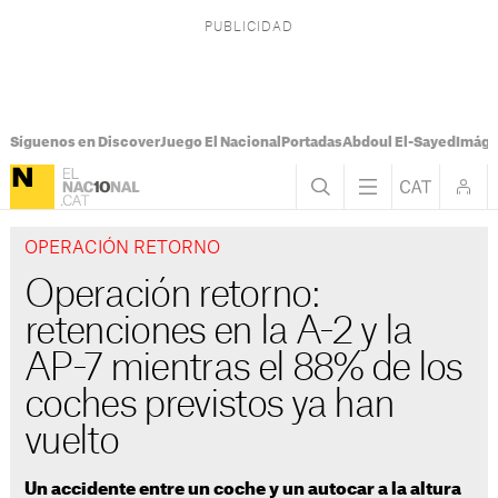
Síguenos en Discover
Juego El Nacional
Portadas
Abdoul El-Sayed
Imáge
OPERACIÓN RETORNO
Operación retorno:
retenciones en la A-2 y la
AP-7 mientras el 88% de los
coches previstos ya han
vuelto
Un accidente entre un coche y un autocar a la altura