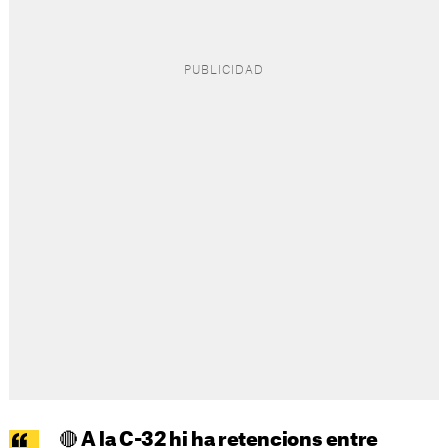
🔴 A la C-32 hi ha retencions entre