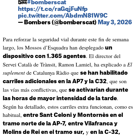
5🚒
#bomberscat
https://t.co/raGqjFuNfp
pic.twitter.com/AbdmN81W9C
— Bombers (@bomberscat)
May 3, 2026
Para reforzar la seguridad vial durante este fin de semana
largo, los Mossos d’Esquadra han desplegado
un
. El director del
dispositivo con 1.365 agentes
Servei Català de Trànsit, Ramon Lamiel, ha explicado a
El
suplement
de Catalunya Ràdio que
se han habilitado
, que son
carriles adicionales en la AP7 y la C32
las vías más conflictivas, que
se activarían durante
.
las horas de mayor intensidad de la tarde
Según ha detallado, estos carriles extra funcionan, como es
habitual,
entre Sant Celoni y Montornès en el
tramo norte de la AP-7,
entre Vilafranca y
y
Molins de Rei en el tramo sur,
en la C-32,